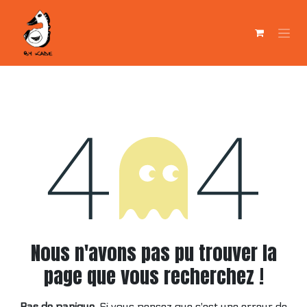
Se rendre au contenu
Nous n'avons pas pu trouver la
Erreur 404
page que vous recherchez !
Pas de panique.
Si vous pensez que c'est une erreur de