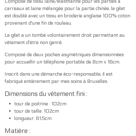
Composé de tissu laine/élasthanne pour les parties à
carreaux et laine mélangée pour la partie chinée, le gilet
est doublé avec un tissu en broderie anglaise 100% coton
provenant d'une fin de rouleau.
Le gilet a un tombé volontairement droit permettant au
vêtement d'être non genré.
Composé de deux poches asymétriques dimensionnées
pour accueillir un téléphone portable de 8cm x 16cm.
Inscrit dans une démarche éco-responsable, il est
fabriqué entièrement par mes soins à Bruxelles.
Dimensions du vêtement fini :
tour de poitrine : 102cm
tour de taille: 102cm
longueur: 61,5cm
Matière :